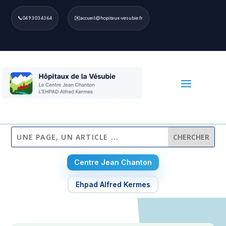
📞
04 93 03 43 64
✉️
accueil@hopitaux-vesubie.fr
Centre Jean Chanton
Ehpad Alfred Kermes