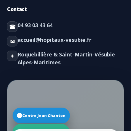
Contact
04 93 03 43 64
☎
accueil@hopitaux-vesubie.fr
✉
Roquebillière & Saint-Martin-Vésubie
⌖
Alpes-Maritimes
Centre Jean Chanton