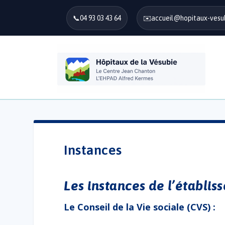
📞
04 93 03 43 64
✉️
accueil@hopitaux-vesub
Instances
Les instances de l’établi
Le Conseil de la Vie sociale (CVS) :